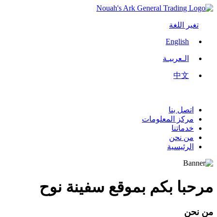
تغير اللغة
English
الـعربيـة
中文
اتصل بنا
مركز المعلومات
خدماتنا
من نحن
الرئيسية
مرحبا بكم بموقع سفينة نوح
من نحن